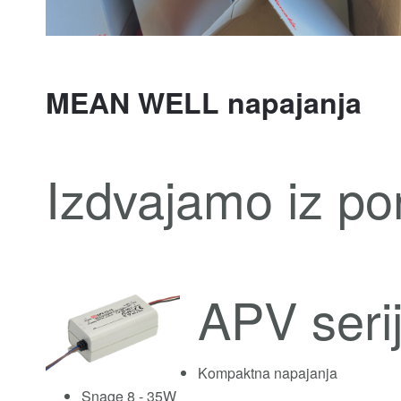
MEAN WELL napajanja
Izdvajamo iz p
APV seri
Kompaktna napajanja
Snage 8 - 35W