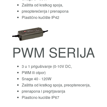
Zaštita od kratkog spoja,
preopterećenja i prenapona
Plastično kućište IP42
PWM SERIJA
3 u 1 prigušivanje (0-10V DC,
PWM ili otpor)
Snage 40 - 120W
Zaštita od kratkog spoja, preopterecenja,
prenapona i pregrijavanja
Plasticno kucište IP67