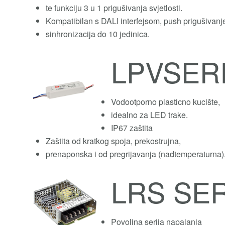
te funkciju 3 u 1 prigušivanja svjetlosti.
Kompatibilan s DALI interfejsom, push prigušivanj
sinhronizacija do 10 jedinica.
LPVSER
Vodootporno plasticno kucište,
idealno za LED trake.
IP67 zaštita
Zaštita od kratkog spoja, prekostrujna,
prenaponska i od pregrijavanja (nadtemperaturna)
LRS SER
Povoljna serija napajanja