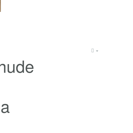
onude
ja