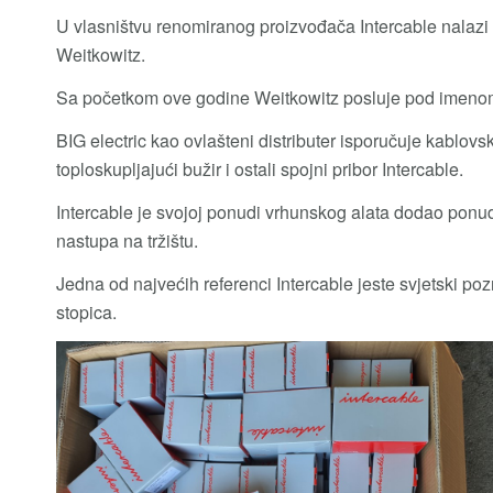
U vlasništvu renomiranog proizvođača Intercable nalazi
Weitkowitz.
Sa početkom ove godine Weitkowitz posluje pod imenom 
BIG electric kao ovlašteni distributer isporučuje kablovsk
toploskupljajući bužir i ostali spojni pribor Intercable.
Intercable je svojoj ponudi vrhunskog alata dodao pon
nastupa na tržištu.
Jedna od najvećih referenci Intercable jeste svjetski po
stopica.