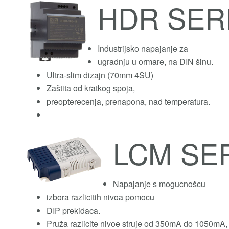
HDR SER
Industrijsko napajanje za
ugradnju u ormare, na DIN šinu.
Ultra-slim dizajn (70mm 4SU)
Zaštita od kratkog spoja,
preopterecenja, prenapona, nad temperatura.
LCM SE
Napajanje s mogucnošcu
izbora razlicitih nivoa pomocu
DIP prekidaca.
Pruža razlicite nivoe struje od 350mA do 1050mA,