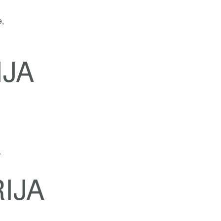
e,
IJA
.
IJA